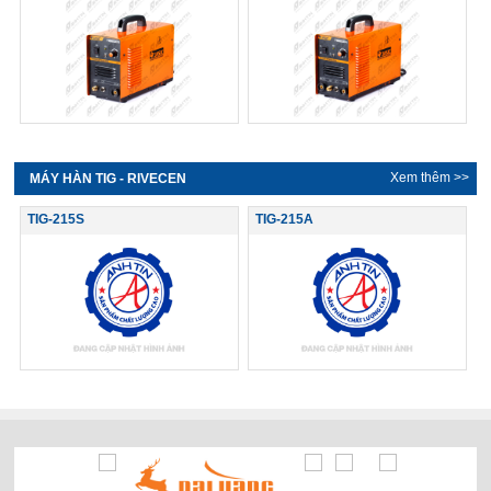
Xem thêm >>
MÁY HÀN TIG - RIVECEN
TIG-215S
TIG-215A
THƯƠNG HIỆU