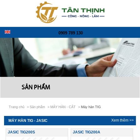
0909 789 130
SẢN PHẨM
Trang chủ
>
Sản phẩm
>
MÁY HÀN - CẮT
>
Máy hàn TIG
Xem thêm >>
MÁY HÀN TIG - JASIC
JASIC TIG200S
JASIC TIG200A