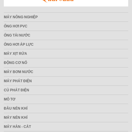
MÁY NÔNG NGHIỆP
ỐNG HƠI PVC
ỐNG TẢI NƯỚC
ỐNG HƠI ÁP LỰC
MÁY XỊT RỬA
ĐỘNG CƠ NỔ
MÁY BƠM NƯỚC
MÁY PHÁT ĐIỆN
CỦ PHÁT ĐIỆN
MÔ TƠ
ĐẦU NÉN KHÍ
MÁY NÉN KHÍ
MÁY HÀN - CẮT