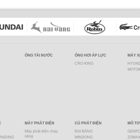
ỐNG TẢI NƯỚC
ỐNG HƠI ÁP LỰC
MÁY X
CRO-KING
HYUND
MOTO
C
MÁY PHÁT ĐIỆN
CỦ PHÁT ĐIỆN
MÔ TƠ
Máy phát điện chạy
ĐẠI BÀNG
GENF
xăng
SANDING
MINDONG
ZOMA