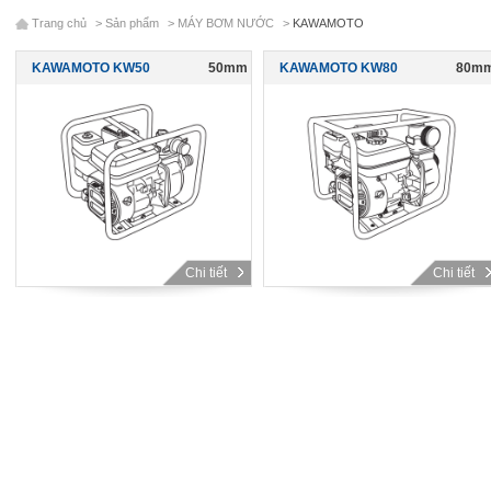
Trang chủ
>
Sản phẩm
>
MÁY BƠM NƯỚC
>
KAWAMOTO
KAWAMOTO KW50
50mm
KAWAMOTO KW80
80m
Chi tiết
Chi tiết