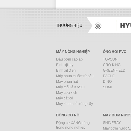
THƯƠNG HIỆU
MÁY NÔNG NGHIỆP
ỐNG HƠI PVC
Đầu bơm cao áp
TOPSUN
Bình xịt tay
CRO-KING
Bình xịt điện
GREENFIELD
Máy phun thuốc trừ sâu
EAGLE
Máy phun hạt
DINO
Máy thổi lá KASEI
SUMI
Máy cưa xích
Máy cắt cỏ
Máy khoan lỗ trồng cây
ĐỘNG CƠ NỔ
MÁY BƠM NƯỚ
Động cơ XĂNG dùng
SHINERAY
trong nông nghiệp
Máy bơm nước 