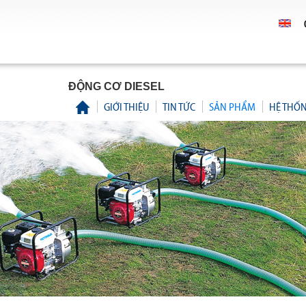
ĐỘNG CƠ DIESEL
GIỚI THIỆU
TIN TỨC
SẢN PHẨM
HỆ THỐ