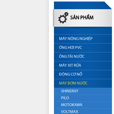
SẢN PHẨM
MÁY NÔNG NGHIỆP
ỐNG HƠI PVC
ỐNG TẢI NƯỚC
MÁY XỊT RỬA
ĐỘNG CƠ NỔ
MÁY BƠM NƯỚC
SHINERAY
PILO
MOTOKAWA
VOLTMAX