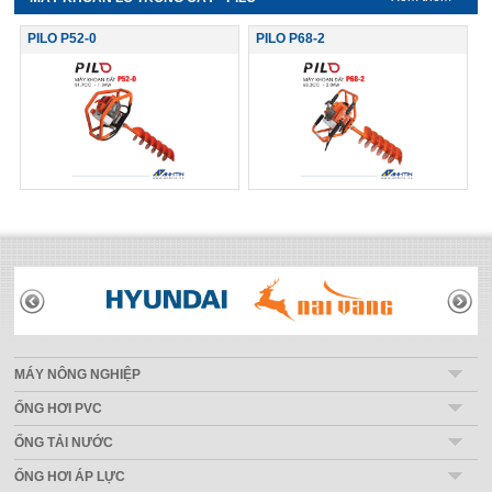
PILO P52-0
PILO P68-2
THƯƠNG HIỆU
MÁY NÔNG NGHIỆP
ỐNG HƠI PVC
ỐNG TẢI NƯỚC
ỐNG HƠI ÁP LỰC