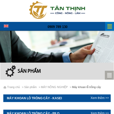
0909 789 130
SẢN PHẨM
Trang chủ
>
Sản phẩm
>
MÁY NÔNG NGHIỆP
>
Máy khoan lỗ trồng cây
Xem thêm >>
MÁY KHOAN LỖ TRỒNG CÂY - KASEI
Xem thêm >>
MÁY KHOAN LỖ TRỒNG CÂY - PILO