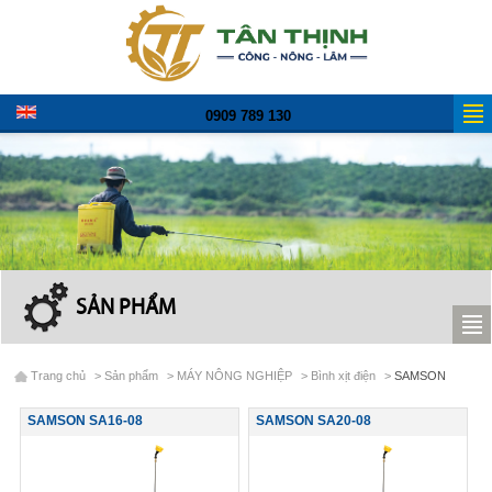
0909 789 130
SẢN PHẨM
Trang chủ
>
Sản phẩm
>
MÁY NÔNG NGHIỆP
>
Bình xịt điện
>
SAMSON
SAMSON SA16-08
SAMSON SA20-08