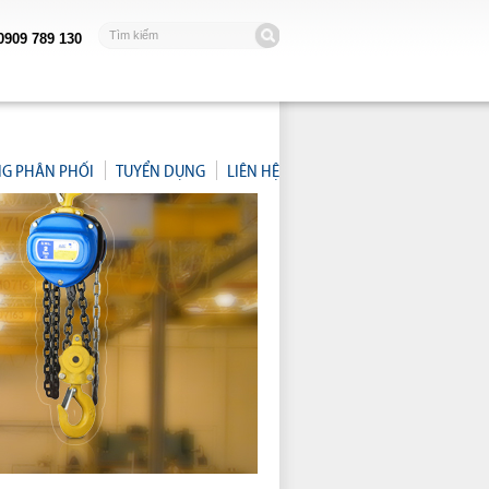
0909 789 130
NG PHÂN PHỐI
TUYỂN DỤNG
LIÊN HỆ