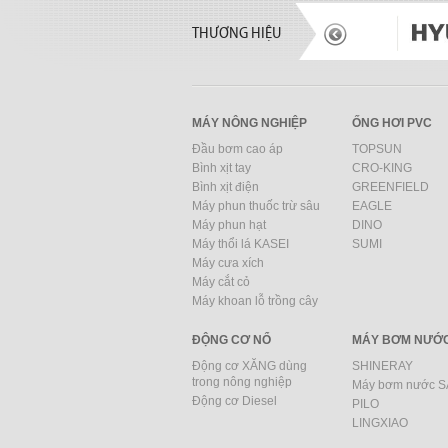
THƯƠNG HIỆU
MÁY NÔNG NGHIỆP
ỐNG HƠI PVC
Đầu bơm cao áp
TOPSUN
Bình xịt tay
CRO-KING
Bình xịt điện
GREENFIELD
Máy phun thuốc trừ sâu
EAGLE
Máy phun hạt
DINO
Máy thổi lá KASEI
SUMI
Máy cưa xích
Máy cắt cỏ
Máy khoan lỗ trồng cây
ĐỘNG CƠ NỔ
MÁY BƠM NƯỚ
Động cơ XĂNG dùng
SHINERAY
trong nông nghiệp
Máy bơm nước 
Động cơ Diesel
PILO
LINGXIAO