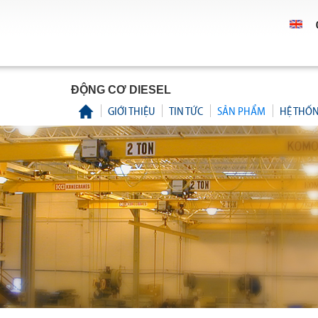
ĐỘNG CƠ DIESEL
GIỚI THIỆU
TIN TỨC
SẢN PHẨM
HỆ THỐ