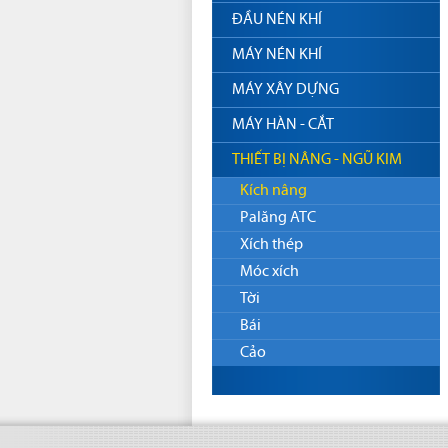
ĐẦU NÉN KHÍ
MÁY NÉN KHÍ
MÁY XÂY DỰNG
MÁY HÀN - CẮT
THIẾT BỊ NÂNG - NGŨ KIM
Kích nâng
Palăng ATC
Xích thép
Móc xích
Tời
Bái
Cảo