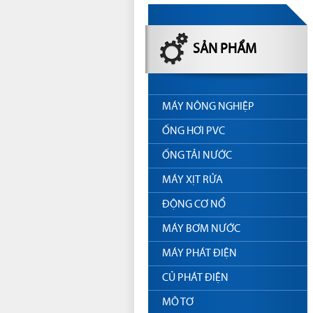
SẢN PHẨM
MÁY NÔNG NGHIỆP
ỐNG HƠI PVC
ỐNG TẢI NƯỚC
MÁY XỊT RỬA
ĐỘNG CƠ NỔ
MÁY BƠM NƯỚC
MÁY PHÁT ĐIỆN
CỦ PHÁT ĐIỆN
MÔ TƠ