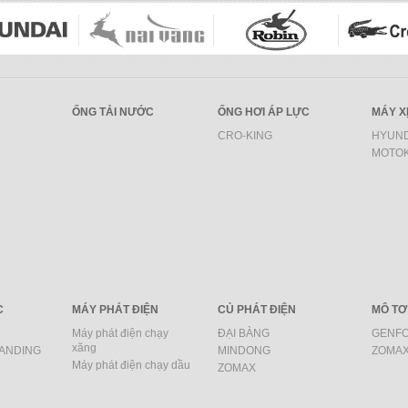
ỐNG TẢI NƯỚC
ỐNG HƠI ÁP LỰC
MÁY X
CRO-KING
HYUND
MOTO
C
MÁY PHÁT ĐIỆN
CỦ PHÁT ĐIỆN
MÔ TƠ
Máy phát điện chạy
ĐẠI BÀNG
GENF
xăng
SANDING
MINDONG
ZOMA
Máy phát điện chạy dầu
ZOMAX