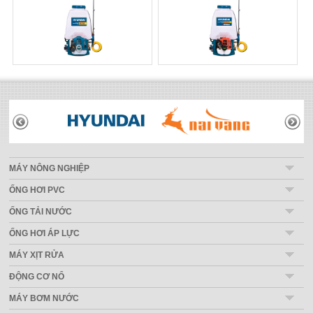
THƯƠNG HIỆU
MÁY NÔNG NGHIỆP
ỐNG HƠI PVC
ỐNG TẢI NƯỚC
ỐNG HƠI ÁP LỰC
MÁY XỊT RỬA
ĐỘNG CƠ NỔ
MÁY BƠM NƯỚC