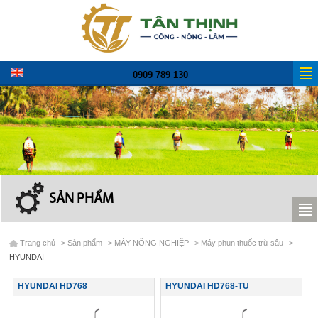
0909 789 130
SẢN PHẨM
Trang chủ
>
Sản phẩm
>
MÁY NÔNG NGHIỆP
>
Máy phun thuốc trừ sâu
>
HYUNDAI
HYUNDAI HD768
HYUNDAI HD768-TU