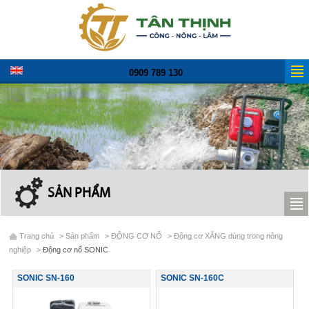
0909 789 130
SẢN PHẨM
Trang chủ
>
Sản phẩm
>
ĐỘNG CƠ NỔ
>
Động cơ XĂNG dùng trong nông
nghiệp
>
Động cơ nổ SONIC
SONIC SN-160
SONIC SN-160C