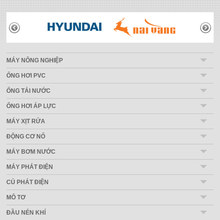
THƯƠNG HIỆU
MÁY NÔNG NGHIỆP
ỐNG HƠI PVC
ỐNG TẢI NƯỚC
ỐNG HƠI ÁP LỰC
MÁY XỊT RỬA
ĐỘNG CƠ NỔ
MÁY BƠM NƯỚC
MÁY PHÁT ĐIỆN
CỦ PHÁT ĐIỆN
MÔ TƠ
ĐẦU NÉN KHÍ