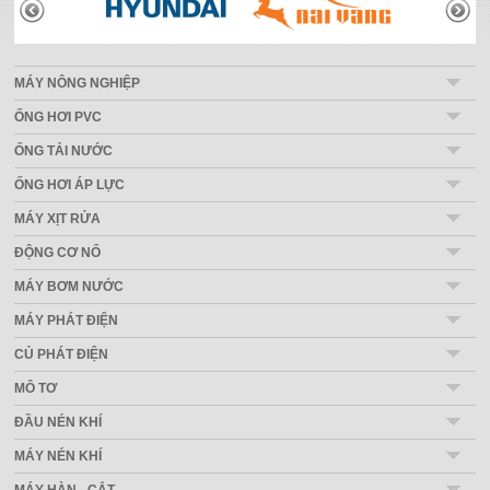
THƯƠNG HIỆU
MÁY NÔNG NGHIỆP
ỐNG HƠI PVC
ỐNG TẢI NƯỚC
ỐNG HƠI ÁP LỰC
MÁY XỊT RỬA
ĐỘNG CƠ NỔ
MÁY BƠM NƯỚC
MÁY PHÁT ĐIỆN
CỦ PHÁT ĐIỆN
MÔ TƠ
ĐẦU NÉN KHÍ
MÁY NÉN KHÍ
MÁY HÀN - CẮT