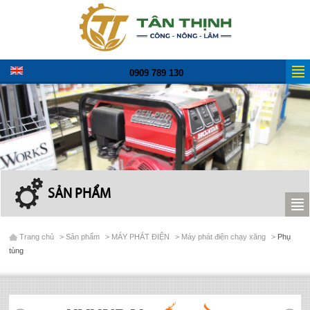
0909 789 130
SẢN PHẨM
Trang chủ
>
Sản phẩm
>
MÁY PHÁT ĐIỆN
>
Máy phát điện chạy xăng
>
Phụ
tùng