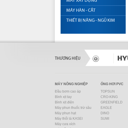
MÁY XÂY DỰNG
MÁY HÀN - CẮT
THIẾT BỊ NÂNG - NGŨ KIM
THƯƠNG HIỆU
MÁY NÔNG NGHIỆP
ỐNG HƠI PVC
Đầu bơm cao áp
TOPSUN
Bình xịt tay
CRO-KING
Bình xịt điện
GREENFIELD
Máy phun thuốc trừ sâu
EAGLE
Máy phun hạt
DINO
Máy thổi lá KASEI
SUMI
Máy cưa xích