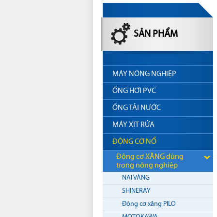
SẢN PHẨM
MÁY NÔNG NGHIỆP
ỐNG HƠI PVC
ỐNG TẢI NƯỚC
MÁY XỊT RỬA
ĐỘNG CƠ NỔ
Động cơ XĂNG dùng
trong nông nghiệp
NAI VÀNG
SHINERAY
Động cơ xăng PILO