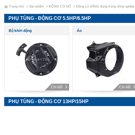
Trang chủ
>
Sản phẩm
>
ĐỘNG CƠ NỔ
>
Động cơ XĂNG dùng trong nông nghiệp
PHỤ TÙNG - ĐỘNG CƠ 5.5HP/6.5HP
Bộ khởi động
Áo
Chi tiết
Chi tiết
PHỤ TÙNG - ĐỘNG CƠ 13HP/15HP