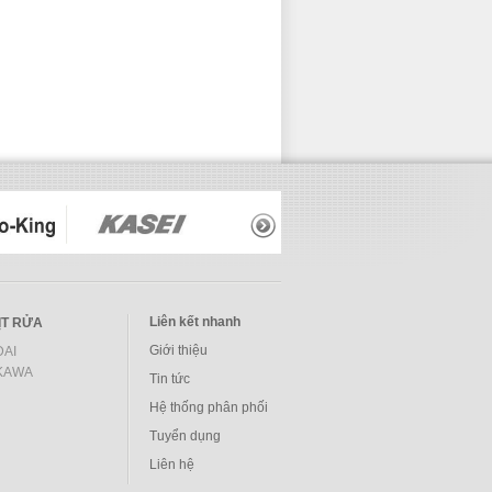
Liên kết nhanh
ỊT RỬA
Giới thiệu
AI
KAWA
Tin tức
Hệ thống phân phối
Tuyển dụng
Liên hệ