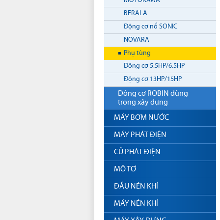
MOTOKAWA
BERALA
Động cơ nổ SONIC
NOVARA
Phụ tùng
Động cơ 5.5HP/6.5HP
Động cơ 13HP/15HP
Động cơ ROBIN dùng
trong xây dựng
MÁY BƠM NƯỚC
MÁY PHÁT ĐIỆN
CỦ PHÁT ĐIỆN
MÔ TƠ
ĐẦU NÉN KHÍ
MÁY NÉN KHÍ