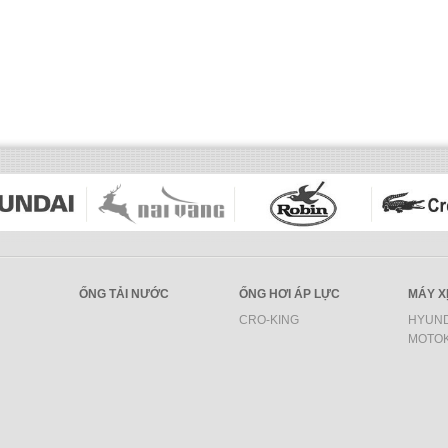
ỐNG TẢI NƯỚC
ỐNG HƠI ÁP LỰC
MÁY X
CRO-KING
HYUND
MOTO