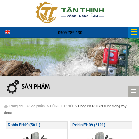
0909 789 130
SẢN PHẨM
Trang chủ
>
Sản phẩm
>
ĐỘNG CƠ NỔ
>
Động cơ ROBIN dùng trong xây
dựng
Robin EH09 (5011)
Robin EH09 (2101)