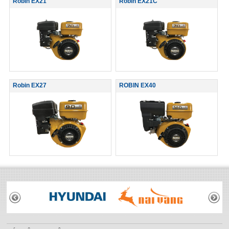
Robin EX21
Robin EX21C
Robin EX27
ROBIN EX40
THƯƠNG HIỆU