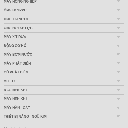
MÁY NÔNG NGHIỆP
ỐNG HƠI PVC
ỐNG TẢI NƯỚC
ỐNG HƠI ÁP LỰC
MÁY XỊT RỬA
ĐỘNG CƠ NỔ
MÁY BƠM NƯỚC
MÁY PHÁT ĐIỆN
CỦ PHÁT ĐIỆN
MÔ TƠ
ĐẦU NÉN KHÍ
MÁY NÉN KHÍ
MÁY HÀN - CẮT
THIẾT BỊ NÂNG - NGŨ KIM