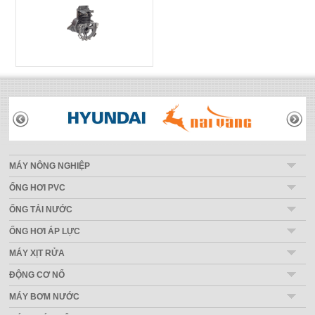
THƯƠNG HIỆU
MÁY NÔNG NGHIỆP
ỐNG HƠI PVC
ỐNG TẢI NƯỚC
ỐNG HƠI ÁP LỰC
MÁY XỊT RỬA
ĐỘNG CƠ NỔ
MÁY BƠM NƯỚC