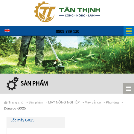
0909 789 130
SẢN PHẨM
Trang chủ
>
Sản phẩm
>
MÁY NÔNG NGHIỆP
>
Máy cắt cỏ
>
Phụ tùng
>
Động cơ GX25
Lốc máy GX25