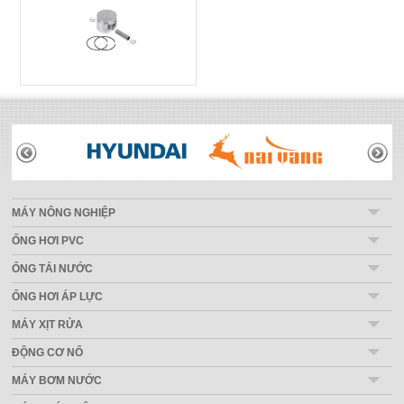
THƯƠNG HIỆU
MÁY NÔNG NGHIỆP
ỐNG HƠI PVC
ỐNG TẢI NƯỚC
ỐNG HƠI ÁP LỰC
MÁY XỊT RỬA
ĐỘNG CƠ NỔ
MÁY BƠM NƯỚC