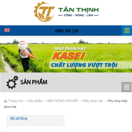
0909 789 130
SẢN PHẨM
Trang chủ
>
Sản phẩm
>
MÁY NÔNG NGHIỆP
>
Máy phun hạt
>
Phụ tùng máy
phun hạt
Bộ pít tông