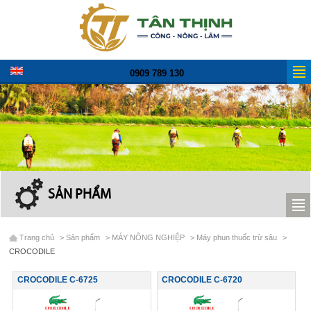
0909 789 130
SẢN PHẨM
Trang chủ
>
Sản phẩm
>
MÁY NÔNG NGHIỆP
>
Máy phun thuốc trừ sâu
>
CROCODILE
CROCODILE C-6725
CROCODILE C-6720