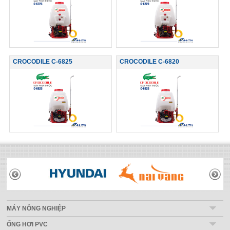
CROCODILE C-6825
CROCODILE C-6820
THƯƠNG HIỆU
MÁY NÔNG NGHIỆP
ỐNG HƠI PVC