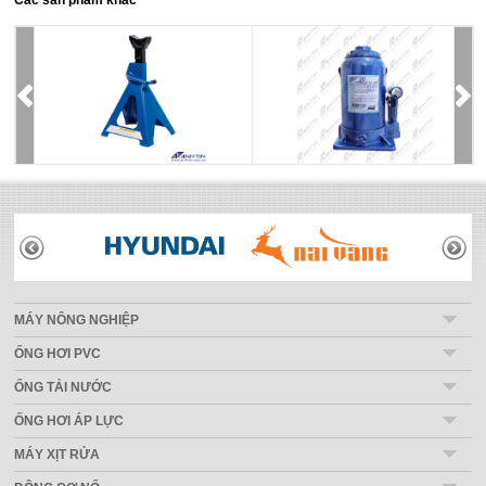
Các sản phẩm khác
THƯƠNG HIỆU
MÁY NÔNG NGHIỆP
ỐNG HƠI PVC
ỐNG TẢI NƯỚC
ỐNG HƠI ÁP LỰC
MÁY XỊT RỬA