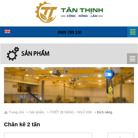
0909 789 130
SẢN PHẨM
Trang chủ
>
Sản phẩm
>
THIẾT BỊ NÂNG - NGŨ KIM
>
Kích nâng
Chân kê 2 tấn