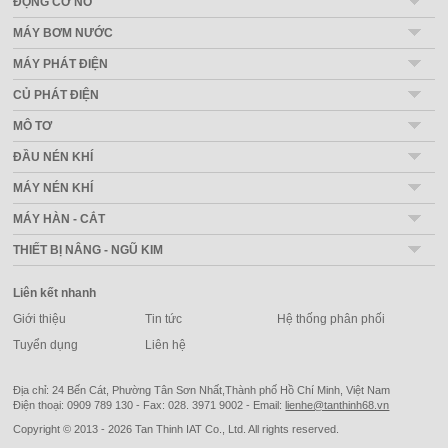
ĐỘNG CƠ NỔ
MÁY BƠM NƯỚC
MÁY PHÁT ĐIỆN
CỦ PHÁT ĐIỆN
MÔ TƠ
ĐẦU NÉN KHÍ
MÁY NÉN KHÍ
MÁY HÀN - CẮT
THIẾT BỊ NÂNG - NGŨ KIM
Liên kết nhanh
Giới thiệu
Tin tức
Hệ thống phân phối
Tuyển dụng
Liên hệ
Địa chỉ: 24 Bến Cát, Phường Tân Sơn Nhất,Thành phố Hồ Chí Minh, Việt Nam
Điện thoại: 0909 789 130 - Fax: 028. 3971 9002 - Email:
lienhe@tanthinh68.vn
Copyright © 2013 - 2026 Tan Thinh IAT Co., Ltd. All rights reserved.