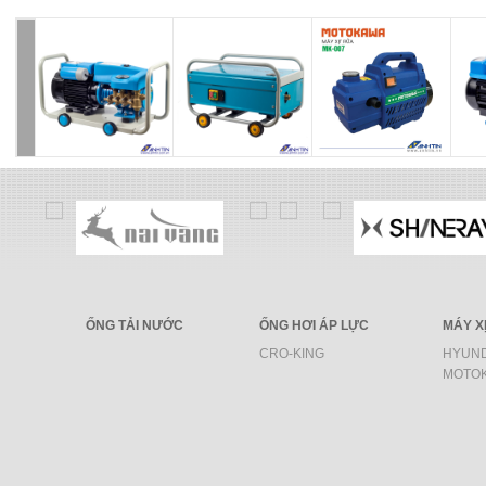
ỐNG TẢI NƯỚC
ỐNG HƠI ÁP LỰC
MÁY X
CRO-KING
HYUND
MOTO