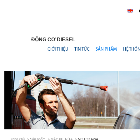
ĐỘNG CƠ DIESEL
GIỚI THIỆU
TIN TỨC
SẢN PHẨM
HỆ THỐ
Trang chủ
>
Sản phẩm
>
MÁY XỊT RỬA
>
MOTOKAWA