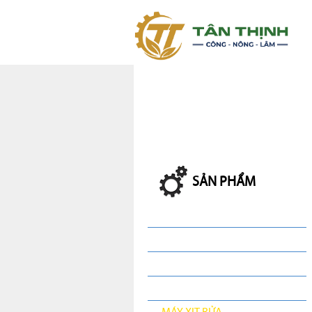
SẢN PHẨM
MÁY NÔNG NGHIỆP
ỐNG HƠI PVC
ỐNG TẢI NƯỚC