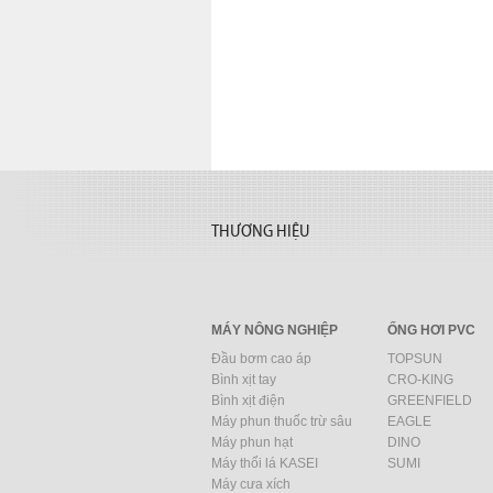
THIẾT BỊ NÂNG - NGŨ KIM
THƯƠNG HIỆU
MÁY NÔNG NGHIỆP
ỐNG HƠI PVC
Đầu bơm cao áp
TOPSUN
Bình xịt tay
CRO-KING
Bình xịt điện
GREENFIELD
Máy phun thuốc trừ sâu
EAGLE
Máy phun hạt
DINO
Máy thổi lá KASEI
SUMI
Máy cưa xích