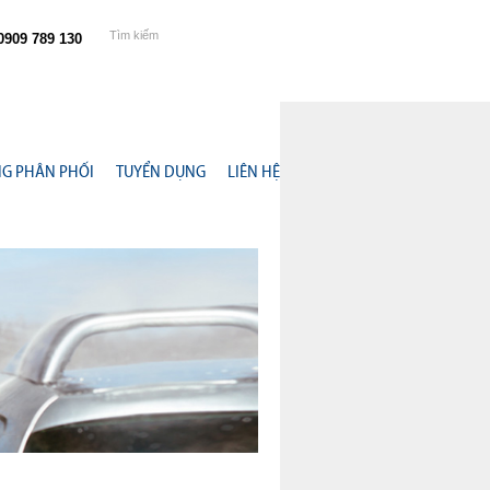
0909 789 130
NG PHÂN PHỐI
TUYỂN DỤNG
LIÊN HỆ