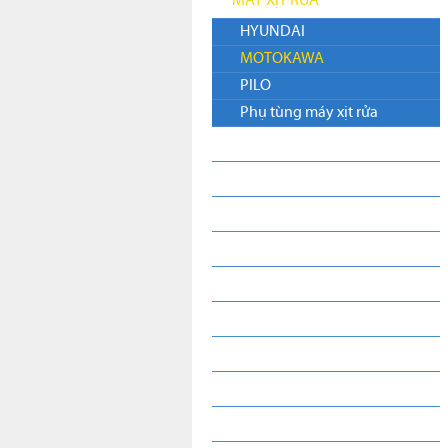
MÁY XỊT RỬA
HYUNDAI
MOTOKAWA
PILO
Phụ tùng máy xịt rửa
ĐỘNG CƠ NỔ
MÁY BƠM NƯỚC
MÁY PHÁT ĐIỆN
CỦ PHÁT ĐIỆN
MÔ TƠ
ĐẦU NÉN KHÍ
MÁY NÉN KHÍ
MÁY XÂY DỰNG
MÁY HÀN - CẮT