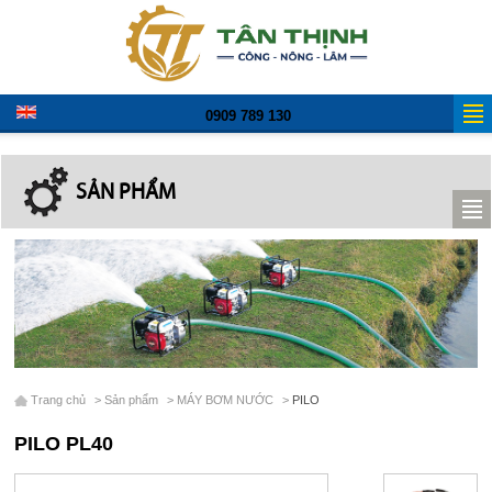
0909 789 130
SẢN PHẨM
Trang chủ
>
Sản phẩm
>
MÁY BƠM NƯỚC
>
PILO
PILO PL40