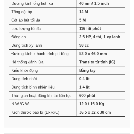
Đường kính ống hút, xả
40 mm/ 1.5 inch
Tổng cột áp
14 M
Cột áp hút tối đa
5 M
Lưu lượng tối đa
116 lít/ phút
Động cơ
2.5 HP, 4 thì, 1 xy lanh
Dung tích xy lanh
98 cc
Đường kính x hành trình pít tông
52.0 x 46.0 mm
Hệ thống đánh lửa
Transito từ tính (IC)
Kiểu khởi động
Bằng tay
Dung tích nhớt
0.4 lít
Dung tích bình nhiên liệu
1.4 lít
Thời gian hoạt động khi tải liên tục
600 phút
N.W./G.W.
12.0 / 15.0 Kg
Kích thước bao bì (DxRxC)
36.5 x 32 x 38 cm