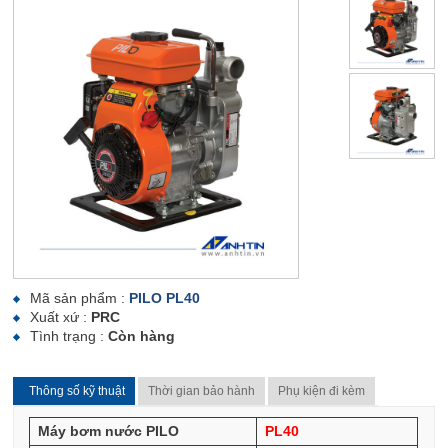
Mã sản phẩm :
PILO PL40
Xuất xứ :
PRC
Tình trạng :
Còn hàng
Thông số kỹ thuật
Thời gian bảo hành
Phụ kiện đi kèm
Máy bơm nước PILO
PL40